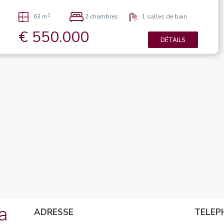
2
63 m
2 chambres
1 salles de bain
€ 550.000
DÉTAILS
ADRESSE
TELEP