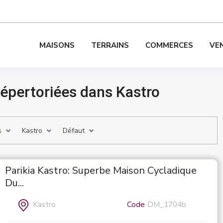
MAISONS
TERRAINS
COMMERCES
VE
épertoriées dans Kastro
s
Kastro
Défaut
Parikia Kastro: Superbe Maison Cycladique
Du...
Kastro
Code
DM_1704b