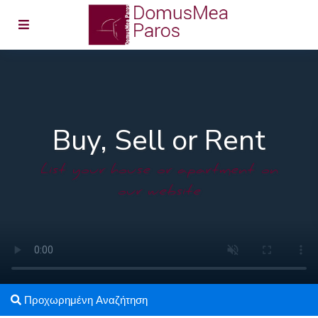
Buy, Sell or Rent
List your house or apartment on
our website
Προχωρημένη Αναζήτηση