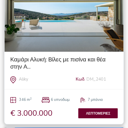
Καμάρι Αλυκή: Βίλες με πισίνα και θέα
στην Α...
Aliky
Κωδ.
DM_2401
2
346 m
6 υπνοδωμ.
7 μπάνια
€ 3.000.000
ΛΕΠΤΟΜΈΡΙΕΣ