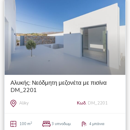
Αλυκής: Νεόδμητη μεζονέτα με πισίνα
DM_2201
Aliky
Κωδ.
DM_2201
2
100 m
3 υπνοδωμ.
4 μπάνια