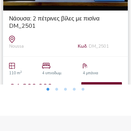
Νάουσα: 2 πέτρινες βίλες με πισίνα
DM_2501
Noussa
Κωδ.
DM_2501
2
110 m
4 υπνοδωμ.
4 μπάνια
€ 1.200.000
ΛΕΠΤΟΜΈΡΙΕΣ