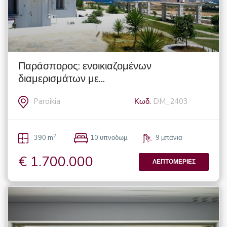
Παράσπορος: ενοικιαζομένων
διαμερισμάτων με...
Paroikia
Κωδ.
DM_2403
2
390 m
10 υπνοδωμ.
9 μπάνια
€ 1.700.000
ΛΕΠΤΟΜΈΡΙΕΣ