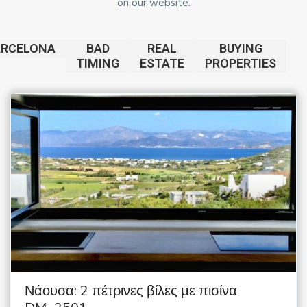
on our website.
ARCELONA
BAD
REAL
BUYING
TIMING
ESTATE
PROPERTIES
Νάουσα: 2 πέτρινες βίλες με πισίνα