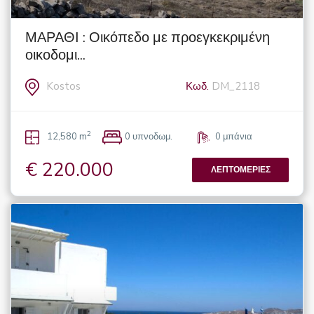
ΜΑΡΑΘΙ : Οικόπεδο με προεγκεκριμένη
οικοδομι...
Kostos
Κωδ.
DM_2118
2
12,580 m
0 υπνοδωμ.
0 μπάνια
€ 220.000
ΛΕΠΤΟΜΈΡΙΕΣ