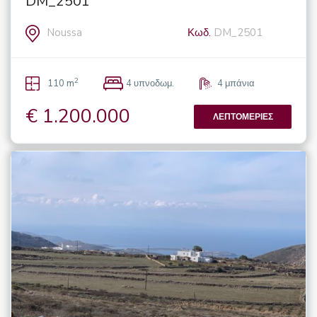
DM_2501
Noussa
Κωδ.
DM_2501
2
110 m
4 υπνοδωμ.
4 μπάνια
€ 1.200.000
ΛΕΠΤΟΜΈΡΙΕΣ